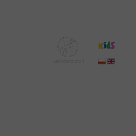
+48 511 266 044
info@osrodeklesnaprzystan.pl
Price Lists
Contact
About Us