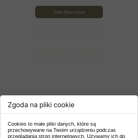
Restaurant
Table Reservation
Tennis Academy
Events
Zgoda na pliki cookie
Cookies to małe pliki danych, które są
przechowywane na Twoim urządzeniu podczas
przeglądania stron internetowych. Używamy ich do