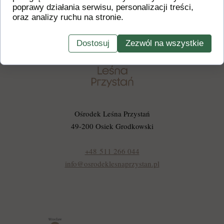
poprawy działania serwisu, personalizacji treści,
oraz analizy ruchu na stronie.
Dostosuj
Zezwól na wszystkie
Ośrodek Leśna Przystań
49-200 Osiek Grodkowski
+48 511 266 044
info@osrodeklesnaprzystan.pl